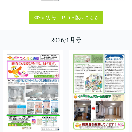
2026/2月号 ＰＤＦ版はこちら
2026/1月号